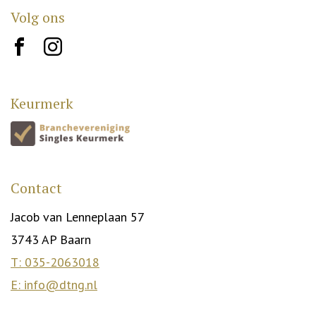
Volg ons
brand10
brand12
Keurmerk
Contact
Jacob van Lenneplaan 57
3743 AP Baarn
T: 035-2063018
E: info@dtng.nl