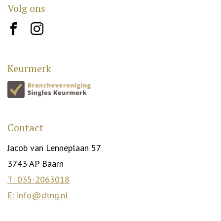
Volg ons
brand10
brand12
Keurmerk
Contact
Jacob van Lenneplaan 57
3743 AP Baarn
T: 035-2063018
E: info@dtng.nl