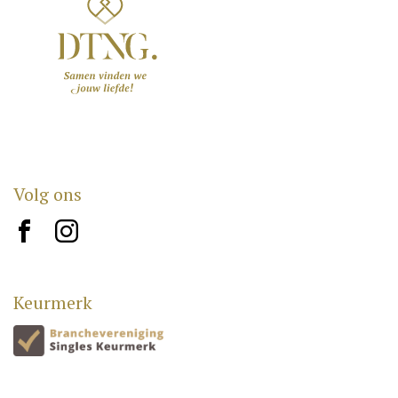
Volg ons
brand10
brand12
Keurmerk