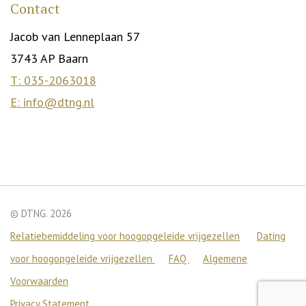
Contact
Jacob van Lenneplaan 57
3743 AP Baarn
T: 035-2063018
E: info@dtng.nl
© DTNG. 2026
Relatiebemiddeling voor hoogopgeleide vrijgezellen
Dating
voor hoogopgeleide vrijgezellen
FAQ
Algemene
Voorwaarden
Privacy Statement