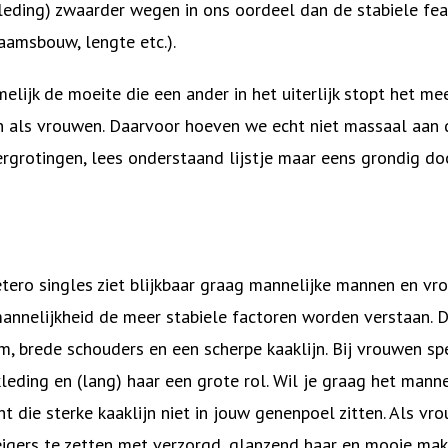
 kleding) zwaarder wegen in ons oordeel dan de stabiele f
aamsbouw, lengte etc.).
elijk de moeite die een ander in het uiterlijk stopt het mee
 als vrouwen. Daarvoor hoeven we echt niet massaal aan d
rgrotingen, lees onderstaand lijstje maar eens grondig doo
ero singles ziet blijkbaar graag mannelijke mannen en vr
annelijkheid de meer stabiele factoren worden verstaan. D
m, brede schouders en een scherpe kaaklijn. Bij vrouwen sp
leding en (lang) haar een grote rol. Wil je graag het manne
t die sterke kaaklijn niet in jouw genenpoel zitten. Als vro
igers te zetten met verzorgd, glanzend haar en mooie mak