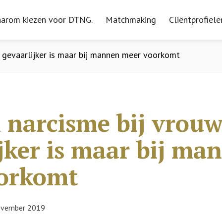
arom kiezen voor DTNG.
arom kiezen voor DTNG.
Matchmaking
Matchmaking
Cliëntprofiele
Cliëntprofiele
gevaarlijker is maar bij mannen meer voorkomt
narcisme bij vrou
jker is maar bij ma
orkomt
ovember 2019