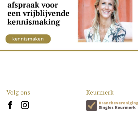
Volg ons
Keurmerk
brand10
brand12