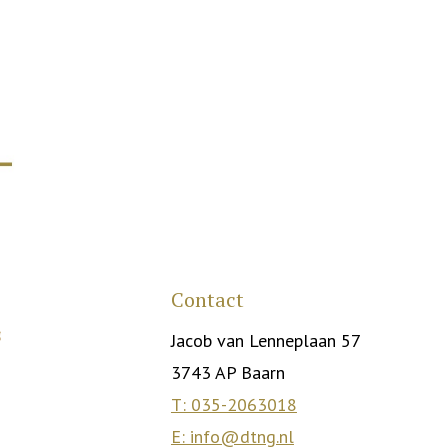
Contact
Jacob van Lenneplaan 57
3743 AP Baarn
T: 035-2063018
E: info@dtng.nl