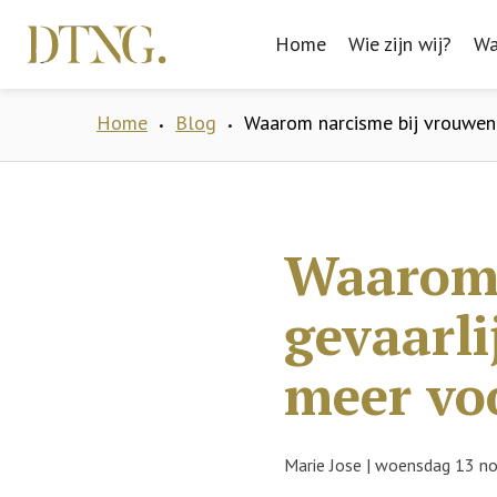
Home
Home
Wie zijn wij?
Wie zijn wij?
Wa
Wa
Home
Blog
Waarom narcisme bij vrouwen 
•
•
Waarom 
gevaarli
meer vo
Marie Jose
|
woensdag 13 n