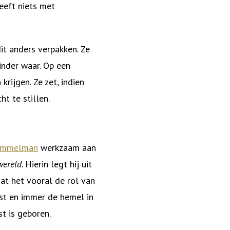
heeft niets met
it anders verpakken. Ze
minder waar. Op een
krijgen. Ze zet, indien
t te stillen.
ummelman
werkzaam aan
wereld.
Hierin legt hij uit
dat het vooral de rol van
tst en immer de hemel in
t is geboren.