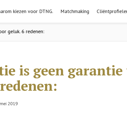
arom kiezen voor DTNG.
arom kiezen voor DTNG.
Matchmaking
Matchmaking
Cliëntprofiele
Cliëntprofiele
oor geluk. 6 redenen:
tie is geen garantie
 redenen:
mei 2019