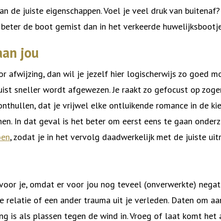
an de juiste eigenschappen. Voel je veel druk van buitenaf
: beter de boot gemist dan in het verkeerde huwelijksbootj
aan jou
r afwijzing, dan wil je jezelf hier logischerwijs zo goed 
juist sneller wordt afgewezen. Je raakt zo gefocust op zog
onthullen, dat je vrijwel elke ontluikende romance in de k
nen. In dat geval is het beter om eerst eens te gaan onde
oen
, zodat je in het vervolg daadwerkelijk met de juiste ui
voor je, omdat er voor jou nog teveel (onverwerkte) negat
ge relatie of een ander trauma uit je verleden. Daten om a
ing is als plassen tegen de wind in. Vroeg of laat komt he