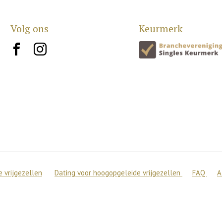
Volg ons
Keurmerk
brand10
brand12
 vrijgezellen
Dating voor hoogopgeleide vrijgezellen
FAQ
A
 de beste ervaring op onze site te bieden.
en over welke cookies we gebruiken of ze uitschakelen in
setting