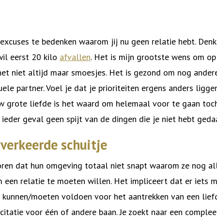
 excuses te bedenken waarom jij nu geen relatie hebt. Denk 
wil eerst 20 kilo
afvallen
. Het is mijn grootste wens om op 
jn het niet altijd maar smoesjes. Het is gezond om nog ander
le partner. Voel je dat je prioriteiten ergens anders ligge
uw grote liefde is het waard om helemaal voor te gaan to
in ieder geval geen spijt van de dingen die je niet hebt geda
 verkeerde schuitje
horen dat hun omgeving totaal niet snapt waarom ze nog all
een relatie te moeten willen. Het impliceert dat er iets m
 kunnen/moeten voldoen voor het aantrekken van een liefd
icitatie voor één of andere baan. Je zoekt naar een complee