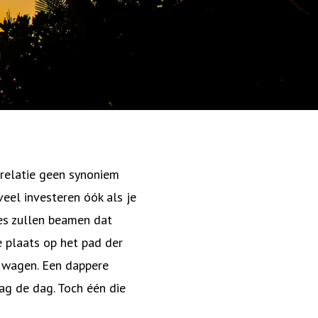
relatie geen synoniem
eel investeren óók als je
les zullen beamen dat
e plaats op het pad der
e wagen. Een dappere
aag de dag. Toch één die