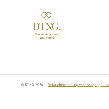
© DTNG. 2026
Relatiebemiddeling voor hoogopgeleide
We gebruiken cookies om je
Je kunt meer te weten kom