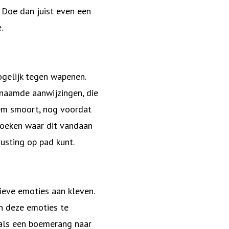
? Doe dan juist even een
e.
mogelijk tegen wapenen.
enaamde aanwijzingen, die
iem smoort, nog voordat
rzoeken waar dit vandaan
trusting op pad kunt.
ieve emoties aan kleven.
an deze emoties te
t als een boemerang naar