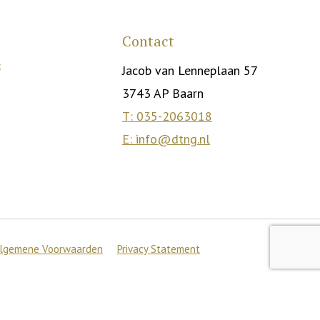
Contact
Jacob van Lenneplaan 57
3743 AP Baarn
T: 035-2063018
E: info@dtng.nl
lgemene Voorwaarden
Privacy Statement
Accepteer
s
.