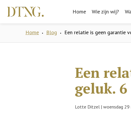
Home
Home
Wie zijn wij?
Wie zijn wij?
Wa
Wa
Home
Blog
Een relatie is geen garantie v
•
•
Een rela
geluk. 6
Lotte Ditzel
|
woensdag 29 