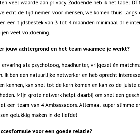
en veel waarde aan privacy. Zodoende heb ik het label DT
we echt de tijd nemen voor mensen, we komen thuis langs 
en een tijdsbestek van 3 tot 4 maanden minimaal drie inte
ijen veel voldoening.
ver jouw achtergrond en het team waarmee je werkt?
e ervaring als psycholoog, headhunter, vrijgezel én matchma
. Ik ben een natuurlijke netwerker en heb oprecht interesse
n kennen, kan snel tot de kern komen en kan zo de juiste 
kheden. Mijn grote netwerk helpt daarbij om snel een gesch
et een team van 4 Ambassadors. Allemaal super slimme e
nsen gelukkig maken in de liefde!
uccesformule voor een goede relatie?