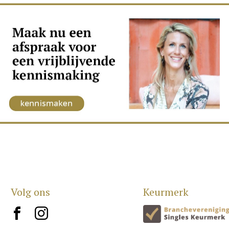
Volg ons
Keurmerk
brand10
brand12