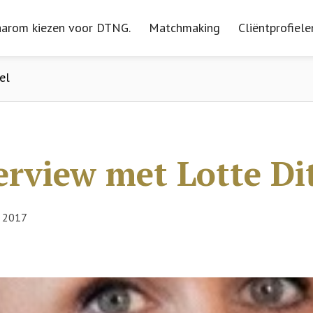
arom kiezen voor DTNG.
arom kiezen voor DTNG.
Matchmaking
Matchmaking
Cliëntprofiele
Cliëntprofiele
el
erview met Lotte Di
i 2017