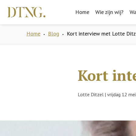
Home
Home
Wie zijn wij?
Wie zijn wij?
Wa
Wa
Home
Blog
Kort interview met Lotte Ditz
•
•
Kort int
Lotte Ditzel
|
vrijdag 12 me