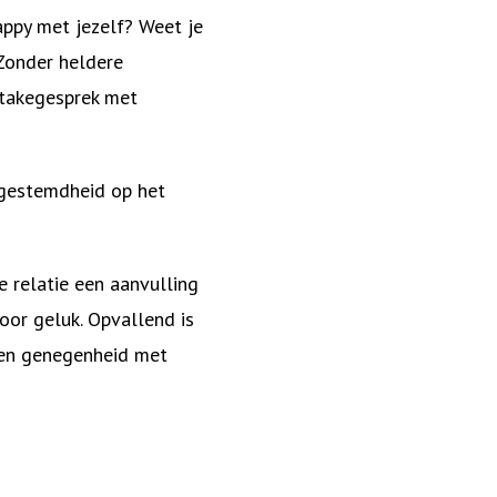
appy met jezelf? Weet je
 Zonder heldere
ntakegesprek met
kgestemdheid op het
 relatie een aanvulling
voor geluk. Opvallend is
de en genegenheid met