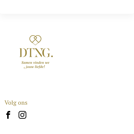
Volg ons
brand10
brand12