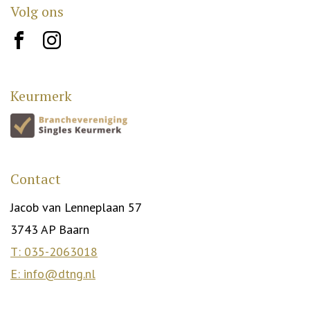
Volg ons
brand10
brand12
Keurmerk
Contact
Jacob van Lenneplaan 57
3743 AP Baarn
T: 035-2063018
E: info@dtng.nl