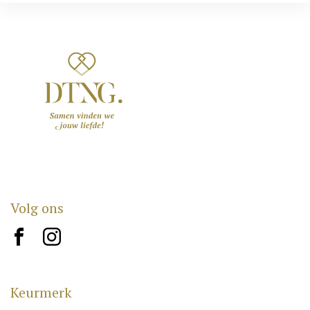
Volg ons
brand10
brand12
Keurmerk