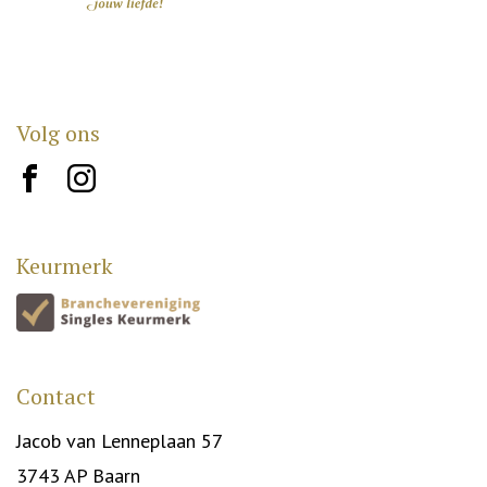
Volg ons
brand10
brand12
Keurmerk
Contact
Jacob van Lenneplaan 57
3743 AP Baarn