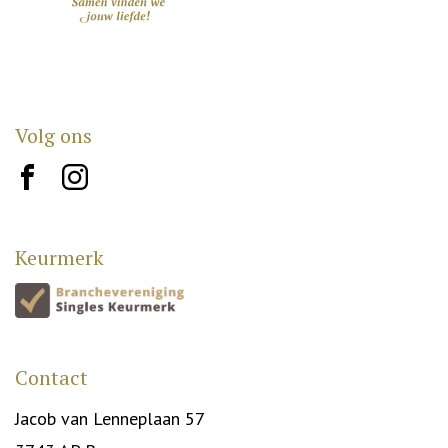
Volg ons
brand10
brand12
Keurmerk
Contact
Jacob van Lenneplaan 57