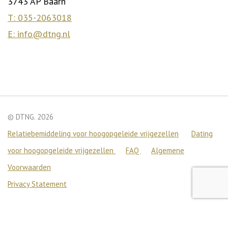
3743 AP Baarn
T: 035-2063018
E: info@dtng.nl
© DTNG. 2026
Relatiebemiddeling voor hoogopgeleide vrijgezellen
Dating
voor hoogopgeleide vrijgezellen
FAQ
Algemene
Voorwaarden
Privacy Statement