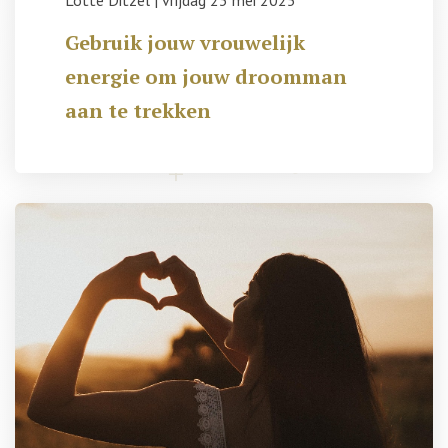
Lotte Ditzel
|
vrijdag 23 mei 2025
Gebruik jouw vrouwelijk
energie om jouw droomman
aan te trekken