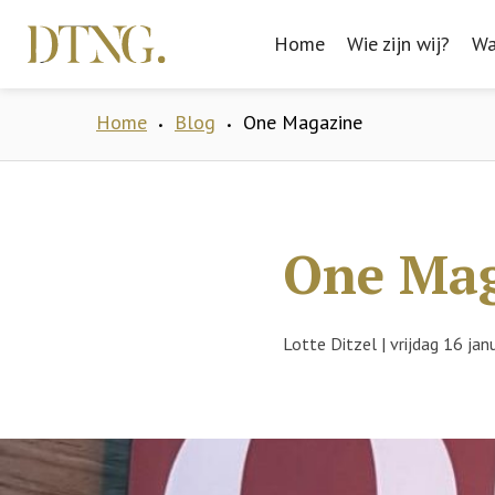
Home
Home
Wie zijn wij?
Wie zijn wij?
Wa
Wa
Home
Blog
One Magazine
•
•
One Mag
Lotte Ditzel
|
vrijdag 16 jan