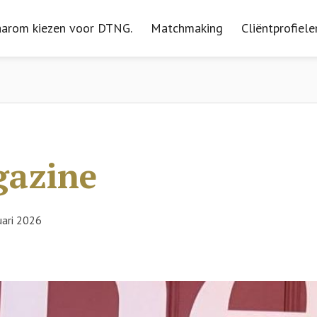
arom kiezen voor DTNG.
arom kiezen voor DTNG.
Matchmaking
Matchmaking
Cliëntprofiele
Cliëntprofiele
azine
uari 2026