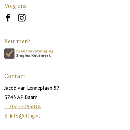
Volg ons
brand10
brand12
Keurmerk
Contact
Jacob van Lenneplaan 57
3743 AP Baarn
T: 035-2063018
E: info@dtng.nl