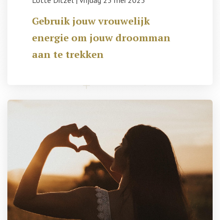
Lotte Ditzel
|
vrijdag 23 mei 2025
Gebruik jouw vrouwelijk
energie om jouw droomman
aan te trekken