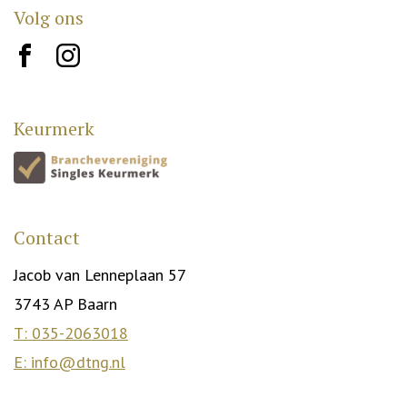
Volg ons
brand10
brand12
Keurmerk
Contact
Jacob van Lenneplaan 57
3743 AP Baarn
T: 035-2063018
E: info@dtng.nl