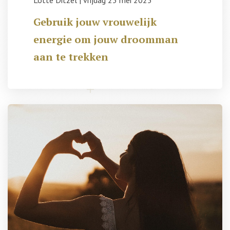
Lotte Ditzel
|
vrijdag 23 mei 2025
Gebruik jouw vrouwelijk
energie om jouw droomman
aan te trekken