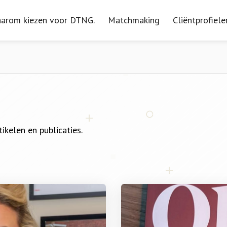
arom kiezen voor DTNG.
arom kiezen voor DTNG.
Matchmaking
Matchmaking
Cliëntprofiele
Cliëntprofiele
tikelen en publicaties.