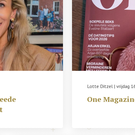
Lotte Ditzel
|
vrijdag 1
weede
One Magazin
t