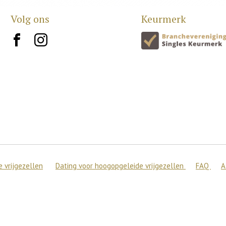
Volg ons
Keurmerk
brand10
brand12
 vrijgezellen
Dating voor hoogopgeleide vrijgezellen
FAQ
A
 de beste ervaring op onze site te bieden.
en over welke cookies we gebruiken of ze uitschakelen in
setting