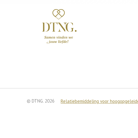
© DTNG. 2026
Relatiebemiddeling voor hoogopgeleide
We gebruiken cookies om je
Je kunt meer te weten kom