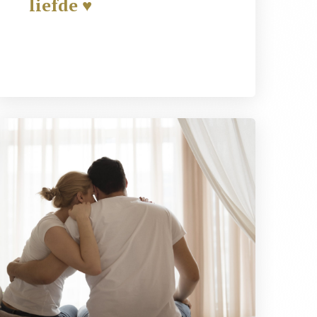
liefde ♥️