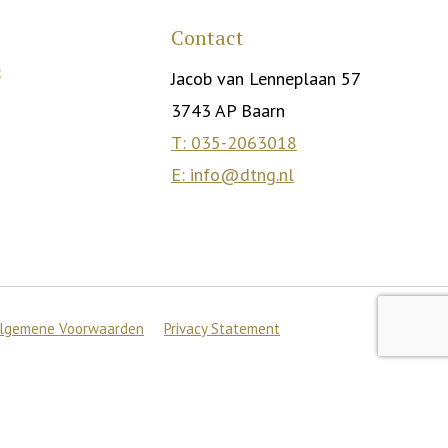
Contact
Jacob van Lenneplaan 57
3743 AP Baarn
T: 035-2063018
E: info@dtng.nl
lgemene Voorwaarden
Privacy Statement
Accepteer
s
.