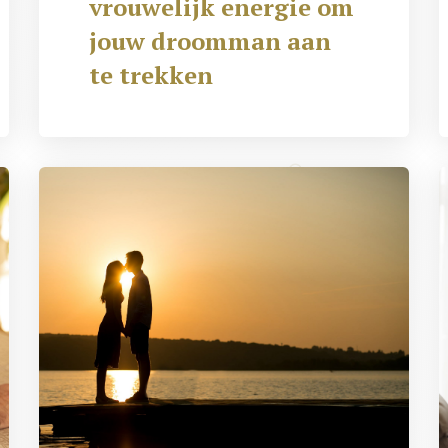
vrouwelijk energie om
jouw droomman aan
te trekken