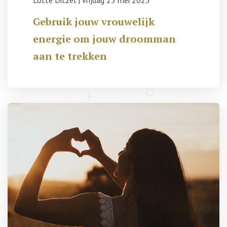
Lotte Ditzel
|
vrijdag 23 mei 2025
Gebruik jouw vrouwelijk
energie om jouw droomman
aan te trekken