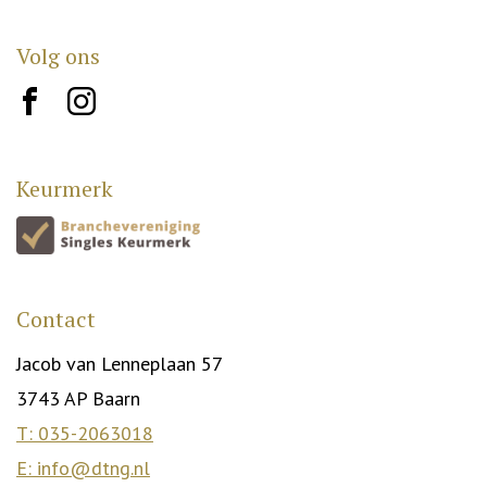
Volg ons
brand10
brand12
Keurmerk
Contact
Jacob van Lenneplaan 57
3743 AP Baarn
T: 035-2063018
E: info@dtng.nl