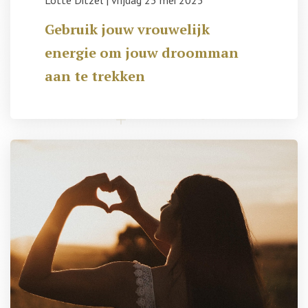
Lotte Ditzel
|
vrijdag 23 mei 2025
Gebruik jouw vrouwelijk
energie om jouw droomman
aan te trekken