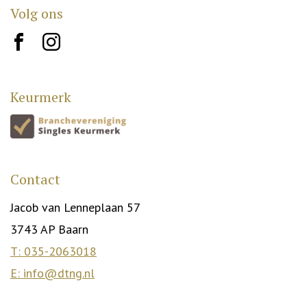
Volg ons
brand10
brand12
Keurmerk
Contact
Jacob van Lenneplaan 57
3743 AP Baarn
T: 035-2063018
E: info@dtng.nl