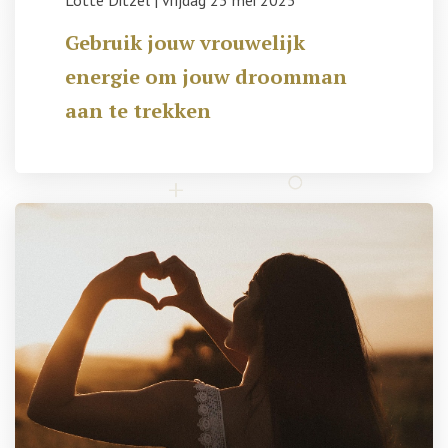
Lotte Ditzel
|
vrijdag 23 mei 2025
Gebruik jouw vrouwelijk
energie om jouw droomman
aan te trekken