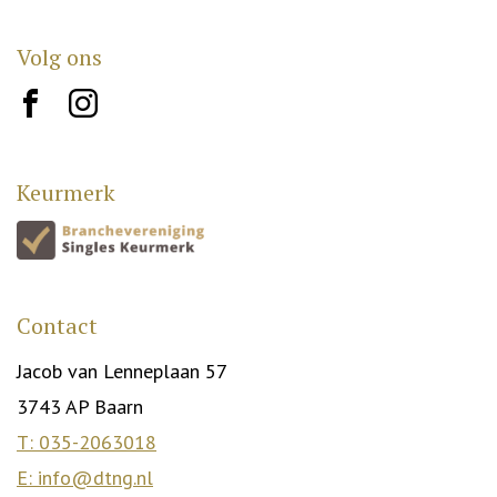
Volg ons
brand10
brand12
Keurmerk
Contact
Jacob van Lenneplaan 57
3743 AP Baarn
T: 035-2063018
E: info@dtng.nl