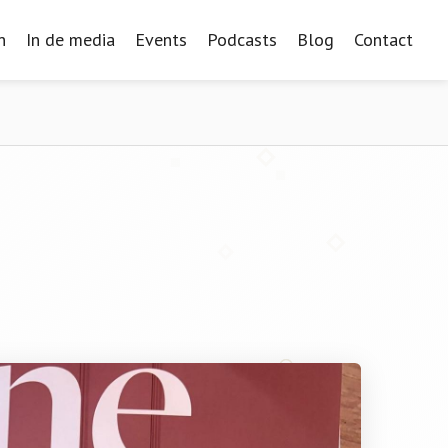
n
n
In de media
In de media
Events
Events
Podcasts
Podcasts
Blog
Blog
Contact
Contact