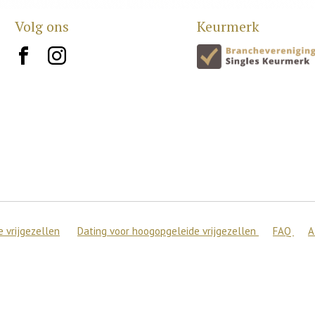
Volg ons
Keurmerk
brand10
brand12
 vrijgezellen
Dating voor hoogopgeleide vrijgezellen
FAQ
A
 de beste ervaring op onze site te bieden.
en over welke cookies we gebruiken of ze uitschakelen in
setting