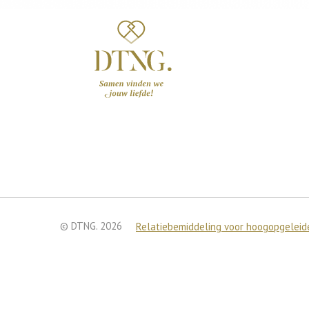
© DTNG. 2026
Relatiebemiddeling voor hoogopgeleide
We gebruiken cookies om je
Je kunt meer te weten kom