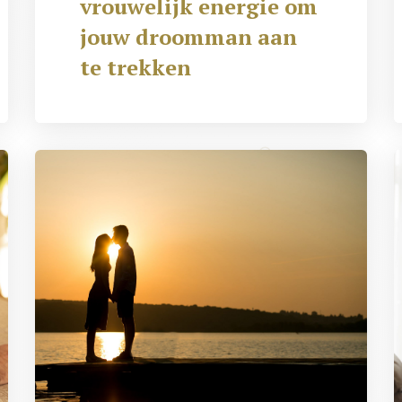
vrouwelijk energie om
jouw droomman aan
te trekken