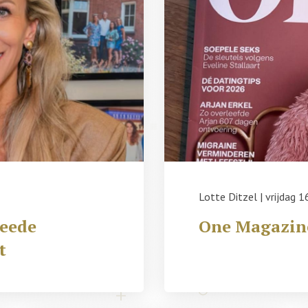
Lotte Ditzel
|
vrijdag 1
weede
One Magazin
t