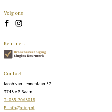
Volg ons
brand10
brand12
Keurmerk
Contact
Jacob van Lenneplaan 57
3743 AP Baarn
T: 035-2063018
E: info@dtng.nl