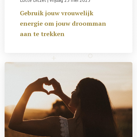
Lotte Ditzel
|
vrijdag 23 mei 2025
Gebruik jouw vrouwelijk
energie om jouw droomman
aan te trekken