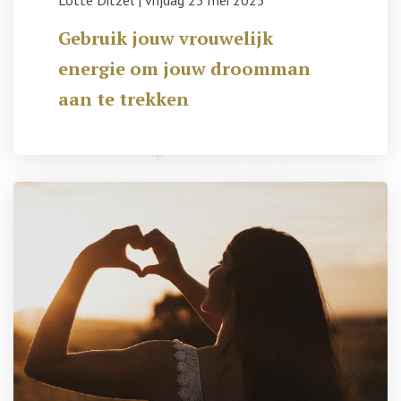
Lotte Ditzel
|
vrijdag 23 mei 2025
Gebruik jouw vrouwelijk
energie om jouw droomman
aan te trekken