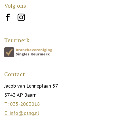
Volg ons
brand10
brand12
Keurmerk
Contact
Jacob van Lenneplaan 57
3743 AP Baarn
T: 035-2063018
E: info@dtng.nl