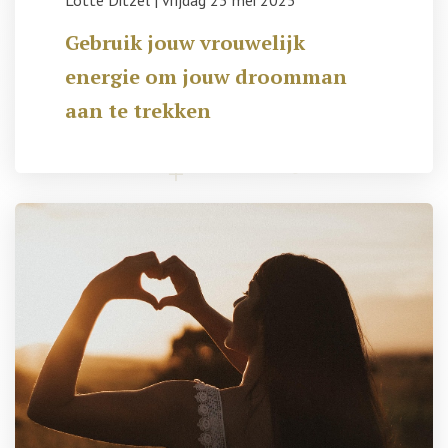
Lotte Ditzel
|
vrijdag 23 mei 2025
Gebruik jouw vrouwelijk
energie om jouw droomman
aan te trekken