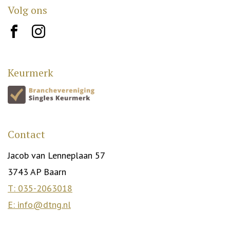
Volg ons
brand10
brand12
Keurmerk
Contact
Jacob van Lenneplaan 57
3743 AP Baarn
T: 035-2063018
E: info@dtng.nl