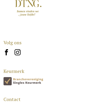
Volg ons
brand10
brand12
Keurmerk
Contact