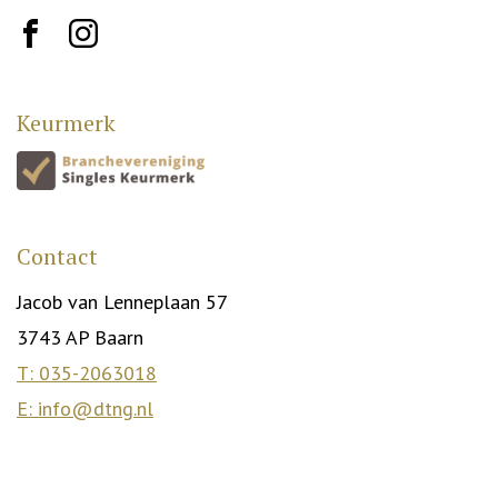
brand10
brand12
Keurmerk
Contact
Jacob van Lenneplaan 57
3743 AP Baarn
T: 035-2063018
E: info@dtng.nl