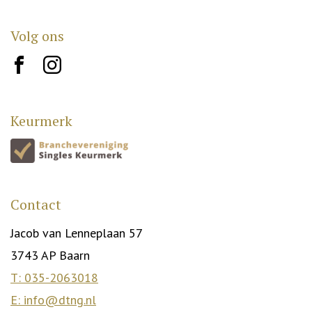
Volg ons
brand10
brand12
Keurmerk
Contact
Jacob van Lenneplaan 57
3743 AP Baarn
T: 035-2063018
E: info@dtng.nl