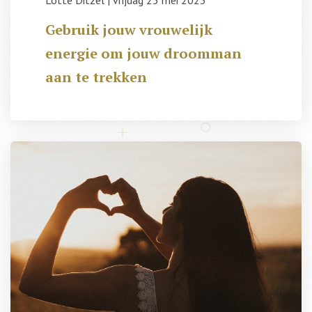
Lotte Ditzel
|
vrijdag 23 mei 2025
Gebruik jouw vrouwelijk
energie om jouw droomman
aan te trekken