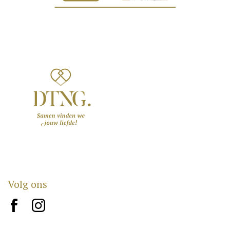
Volg ons
brand10
brand12