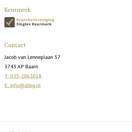
Keurmerk
Contact
Jacob van Lenneplaan 57
3743 AP Baarn
T: 035-2063018
E: info@dtng.nl