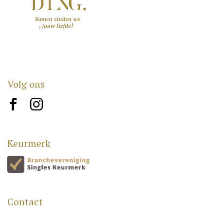
Volg ons
brand10
brand12
Keurmerk
Contact