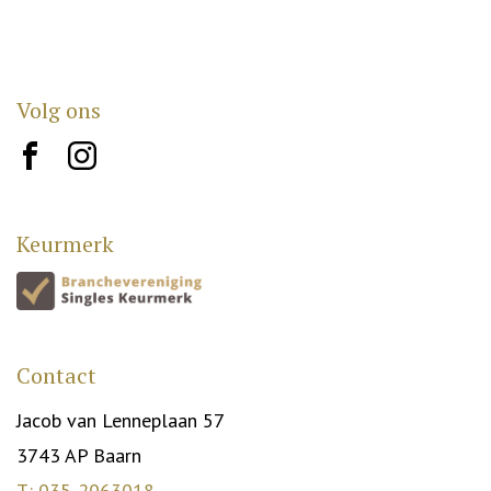
Volg ons
brand10
brand12
Keurmerk
Contact
Jacob van Lenneplaan 57
3743 AP Baarn
T: 035-2063018