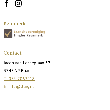
brand10
brand12
Keurmerk
Contact
Jacob van Lenneplaan 57
3743 AP Baarn
T: 035-2063018
E: info@dtng.nl