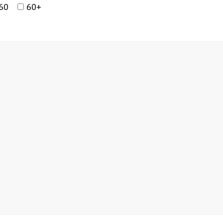
60
60+