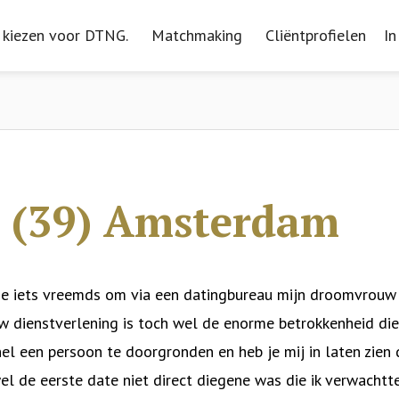
kiezen voor DTNG.
kiezen voor DTNG.
Matchmaking
Matchmaking
Cliëntprofielen
Cliëntprofielen
In
In
k (39) Amsterdam
tje iets vreemds om via een datingbureau mijn droomvrouw
uw dienstverlening is toch wel de enorme betrokkenheid die
el een persoon te doorgronden en heb je mij in laten zien 
el de eerste date niet direct diegene was die ik verwachtte