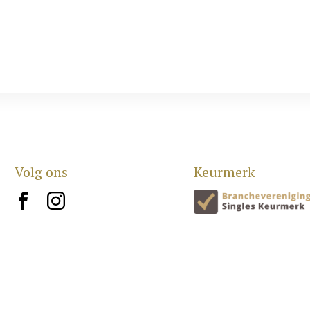
Volg ons
Keurmerk
brand10
brand12