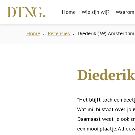
Home
Home
Wie zijn wij?
Wie zijn wij?
Waarom 
Waarom 
Home
Recensies
Diederik (39) Amsterdam
•
•
Diederi
“Het blijft toch een bee
Wat mij bijstaat over jo
Daarnaast weet je ook sn
een mooi plaatje. Alhoew