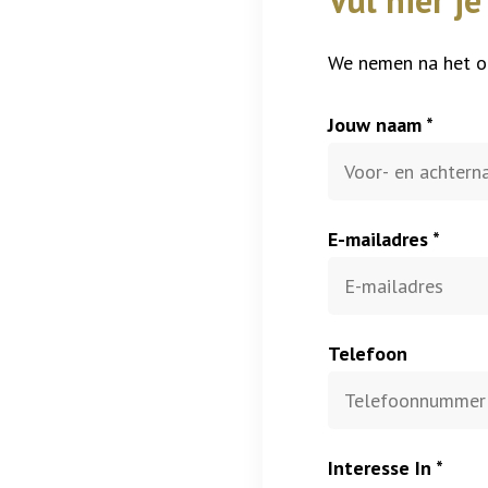
Vul hier j
We nemen na het on
Jouw naam *
E-mailadres *
Telefoon
Interesse In *