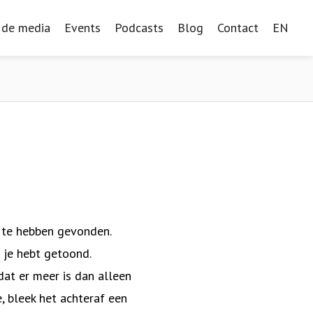
 de media
 de media
Events
Events
Podcasts
Podcasts
Blog
Blog
Contact
Contact
EN
EN
 te hebben gevonden.
 je hebt getoond.
dat er meer is dan alleen
, bleek het achteraf een