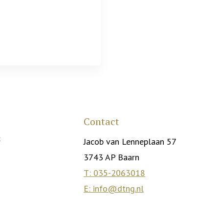
Contact
Jacob van Lenneplaan 57
3743 AP Baarn
T: 035-2063018
E: info@dtng.nl