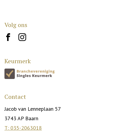
Volg ons
brand10
brand12
Keurmerk
Contact
Jacob van Lenneplaan 57
3743 AP Baarn
T: 035-2063018