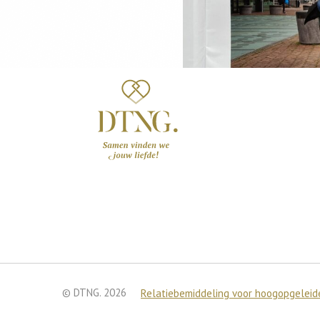
© DTNG. 2026
Relatiebemiddeling voor hoogopgeleide
We gebruiken cookies om je
Je kunt meer te weten kom