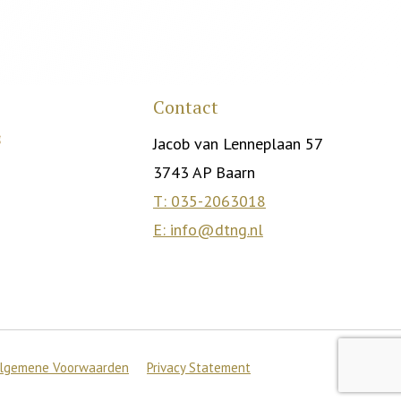
Contact
Jacob van Lenneplaan 57
3743 AP Baarn
T: 035-2063018
E: info@dtng.nl
lgemene Voorwaarden
Privacy Statement
Accepteer
s
.