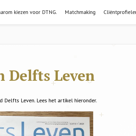
arom kiezen voor DTNG.
arom kiezen voor DTNG.
Matchmaking
Matchmaking
Cliëntprofiele
Cliëntprofiele
 Delfts Leven
d Delfts Leven. Lees het artikel hieronder.