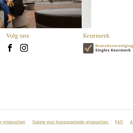
Volg ons
Keurmerk
brand10
brand12
 vrijgezellen
Dating voor hoogopgeleide vrijgezellen
FAQ
A
 de beste ervaring op onze site te bieden.
en over welke cookies we gebruiken of ze uitschakelen in
setting