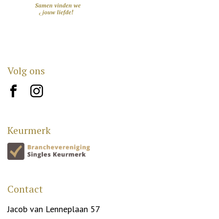
Volg ons
brand10
brand12
Keurmerk
Contact
Jacob van Lenneplaan 57