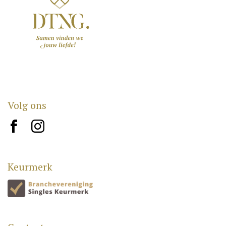
Volg ons
brand10
brand12
Keurmerk