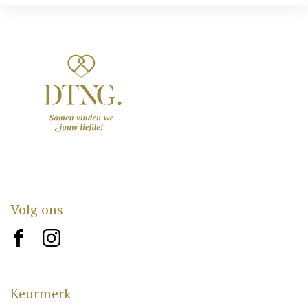
Volg ons
brand10
brand12
Keurmerk