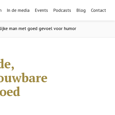
n
n
In de media
In de media
Events
Events
Podcasts
Podcasts
Blog
Blog
Contact
Contact
rlijke man met goed gevoel voor humor
de,
rouwbare
goed