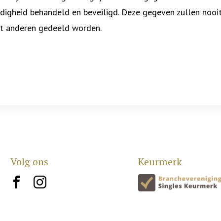
digheid behandeld en beveiligd. Deze gegeven zullen nooi
 anderen gedeeld worden.
Volg ons
Keurmerk
brand10
brand12