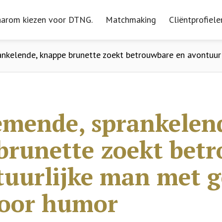
arom kiezen voor DTNG.
arom kiezen voor DTNG.
Matchmaking
Matchmaking
Cliëntprofiele
Cliëntprofiele
nkelende, knappe brunette zoekt betrouwbare en avontuu
mende, sprankelen
brunette zoekt bet
tuurlijke man met 
voor humor