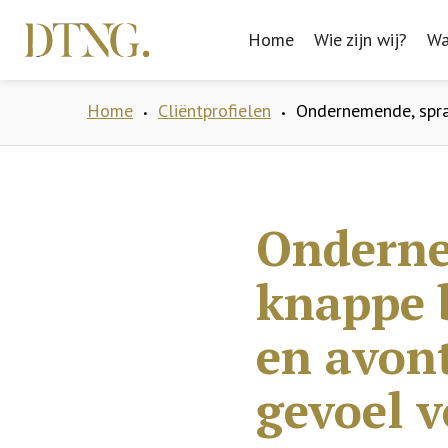
Home
Home
Wie zijn wij?
Wie zijn wij?
Wa
Wa
Home
Cliëntprofielen
Ondernemende, spra
•
•
Onderne
knappe 
en avon
gevoel 