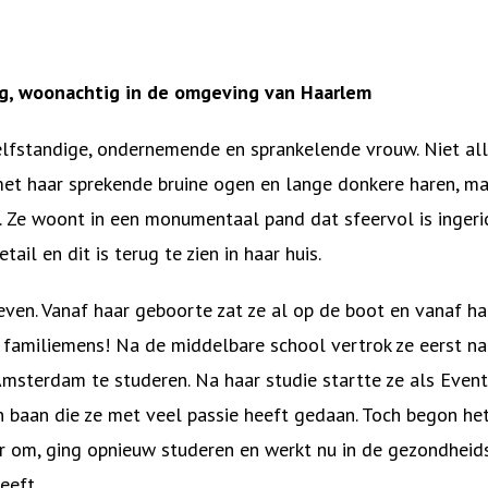
ang, woonachtig in de omgeving van Haarlem
zelfstandige, ondernemende en sprankelende vrouw. Niet al
 met haar sprekende bruine ogen en lange donkere haren, ma
. Ze woont in een monumentaal pand dat sfeervol is ingeri
tail en dit is terug te zien in haar huis.
even. Vanaf haar geboorte zat ze al op de boot en vanaf ha
cht familiemens! Na de middelbare school vertrok ze eerst n
Amsterdam te studeren. Na haar studie startte ze als Even
baan die ze met veel passie heeft gedaan. Toch begon het 
er om, ging opnieuw studeren en werkt nu in de gezondheid
eeft.