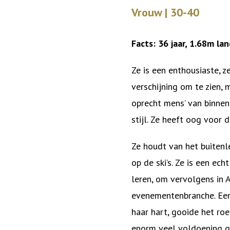
Vrouw | 30-40
Facts: 36 jaar, 1.68m l
Ze is een enthousiaste, 
verschijning om te zien,
oprecht mens’ van binnen
stijl. Ze heeft oog voor de
Ze houdt van het buitenl
op de ski’s. Ze is een e
leren, om vervolgens in 
evenementenbranche. Een 
haar hart, gooide het ro
enorm veel voldoening g