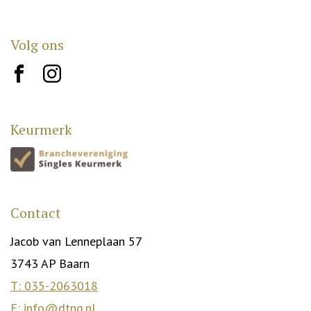
Volg ons
brand10
brand12
Keurmerk
Contact
Jacob van Lenneplaan 57
3743 AP Baarn
T: 035-2063018
E: info@dtng.nl