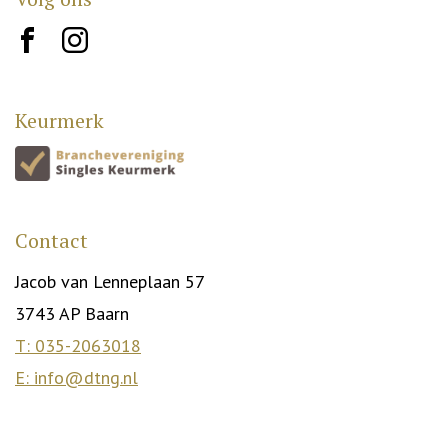
brand10
brand12
Keurmerk
Contact
Jacob van Lenneplaan 57
3743 AP Baarn
T: 035-2063018
E: info@dtng.nl