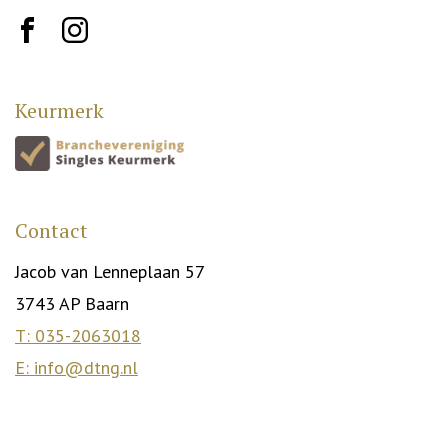
brand10
brand12
Keurmerk
Contact
Jacob van Lenneplaan 57
3743 AP Baarn
T: 035-2063018
E: info@dtng.nl