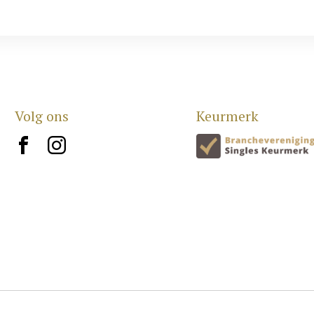
Volg ons
Keurmerk
brand10
brand12