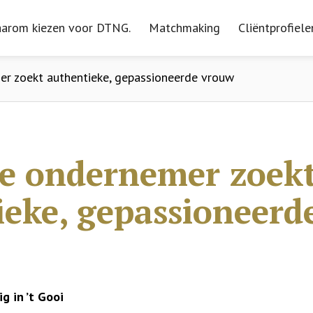
arom kiezen voor DTNG.
arom kiezen voor DTNG.
Matchmaking
Matchmaking
Cliëntprofiele
Cliëntprofiele
er zoekt authentieke, gepassioneerde vrouw
ve ondernemer zoek
ieke, gepassioneerd
g in ’t Gooi