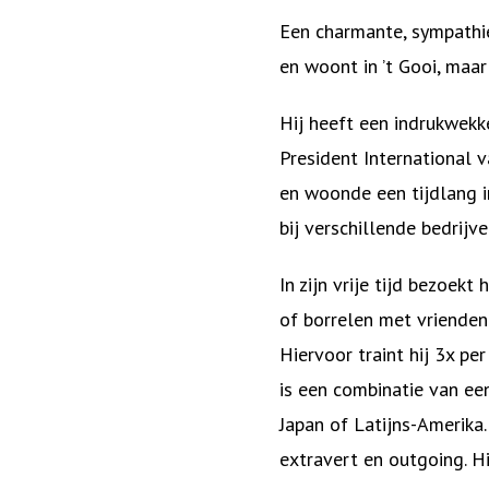
Een charmante, sympathiek
en woont in ’t Gooi, maar
Hij heeft een indrukwekke
President International 
en woonde een tijdlang i
bij verschillende bedrijv
In zijn vrije tijd bezoek
of borrelen met vrienden.
Hiervoor traint hij 3x pe
is een combinatie van ee
Japan of Latijns-Amerika.
extravert en outgoing. Hi