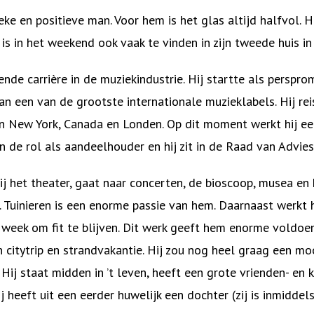
e en positieve man. Voor hem is het glas altijd halfvol. H
 is in het weekend ook vaak te vinden in zijn tweede huis i
nde carrière in de muziekindustrie. Hij startte als perspro
van een van de grootste internationale muzieklabels. Hij re
n New York, Canada en Londen. Op dit moment werkt hij een 
en de rol als aandeelhouder en hij zit in de Raad van Advies
t hij het theater, gaat naar concerten, de bioscoop, musea en
 Tuinieren is een enorme passie van hem. Daarnaast werkt h
r week om fit te blijven. Dit werk geeft hem enorme voldoen
n citytrip en strandvakantie. Hij zou nog heel graag een m
 Hij staat midden in ’t leven, heeft een grote vrienden- en k
j heeft uit een eerder huwelijk een dochter (zij is inmiddels