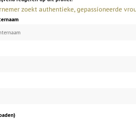
rnemer zoekt authentieke, gepassioneerde vro
hternaam
oaden)