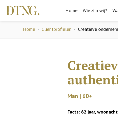
Home
Home
Wie zijn wij?
Wie zijn wij?
Wa
Wa
Home
Cliëntprofielen
Creatieve ondernem
•
•
Creatie
authent
Man | 60+
Facts: 62 jaar, woonachti