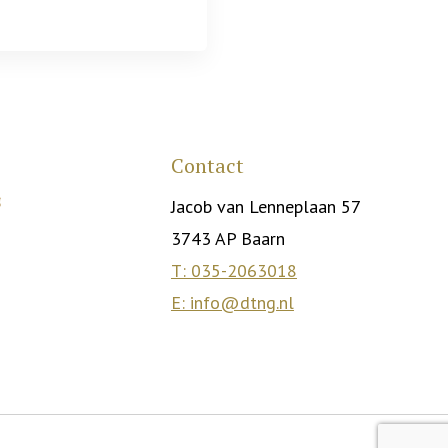
Contact
Jacob van Lenneplaan 57
3743 AP Baarn
T: 035-2063018
E: info@dtng.nl