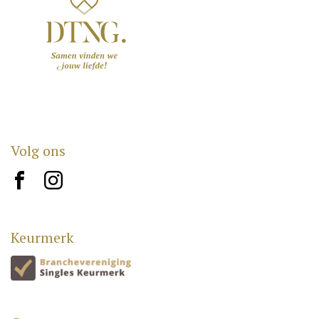
Volg ons
brand10
brand12
Keurmerk