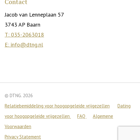
Contact
Jacob van Lenneplaan 57
3743 AP Baarn
T: 035-2063018
E: info@dtng.nl
© DTNG. 2026
Relatiebemiddeling voor hoogopgeleide vrijgezellen
Dating
voor hoogopgeleide vrijgezellen
FAQ
Algemene
Voorwaarden
Privacy Statement