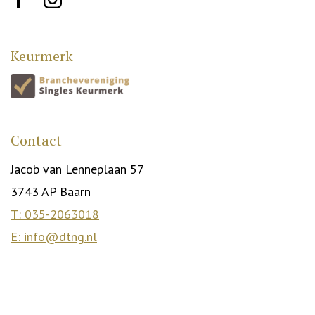
Keurmerk
Contact
Jacob van Lenneplaan 57
3743 AP Baarn
T: 035-2063018
E: info@dtng.nl