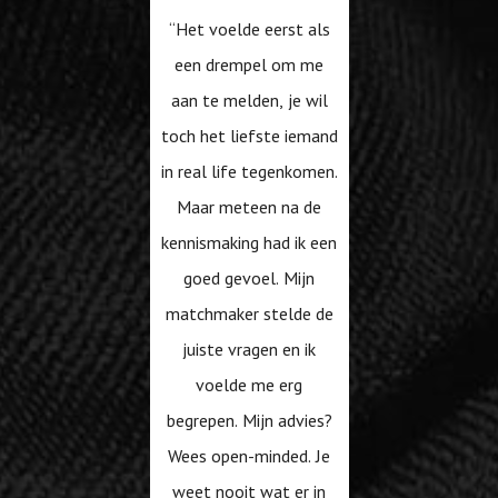
“Het voelde eerst als
een nieuwe liefde
een drempel om me
gegeven. Dank
aan te melden, je wil
daarvoor!”
toch het liefste iemand
in real life tegenkomen.
Maar meteen na de
kennismaking had ik een
goed gevoel. Mijn
matchmaker stelde de
juiste vragen en ik
voelde me erg
begrepen. Mijn advies?
Wees open-minded. Je
weet nooit wat er in