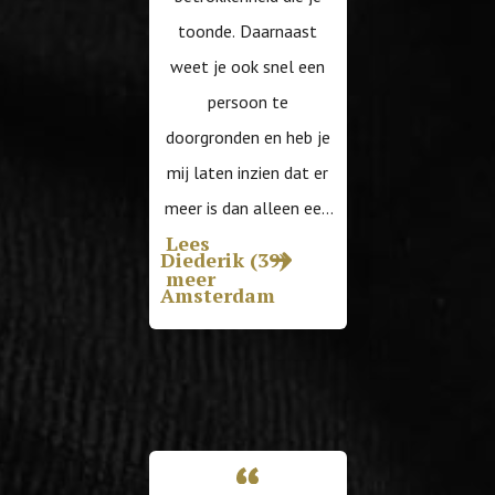
toonde. Daarnaast
weet je ook snel een
persoon te
doorgronden en heb je
mij laten inzien dat er
meer is dan alleen een
Lees
mooi plaatje. Alhoewel
Diederik (39)
arrow
meer
de eerste date niet
Amsterdam
direct diegene was die
ik verwachtte, bleek
het achteraf een schot
in de roos. Kortom,
jouw hulp heeft mij de
ogen geopend en mij