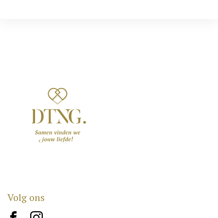
Volg ons
brand10
brand12