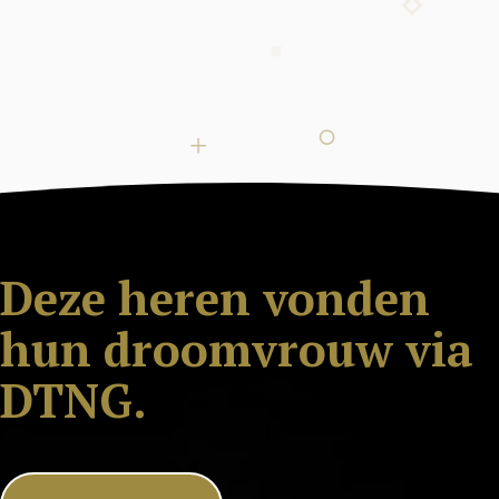
Deze heren vonden
hun droomvrouw via
DTNG.