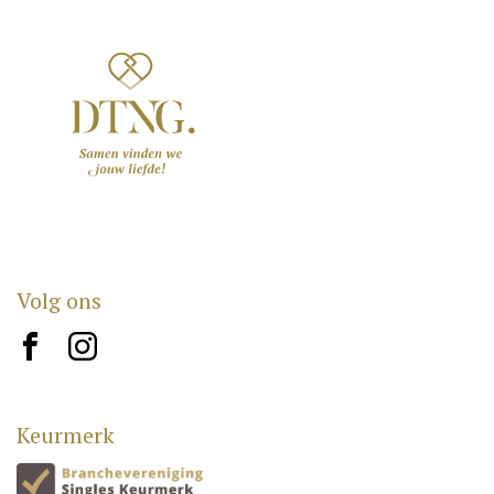
Volg ons
brand10
brand12
Keurmerk