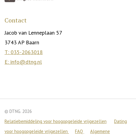
Contact
Jacob van Lenneplaan 57
3743 AP Baarn
T: 035-2063018
E: info@dtng.nl
© DTNG. 2026
Relatiebemiddeling voor hoogopgeleide vrijgezellen
Dating
We gebruiken cookies om je de beste ervaring op onze site
voor hoogopgeleide vrijgezellen
FAQ
Algemene
te bieden.