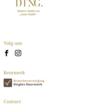
Volg ons
brand10
brand12
Keurmerk
Contact